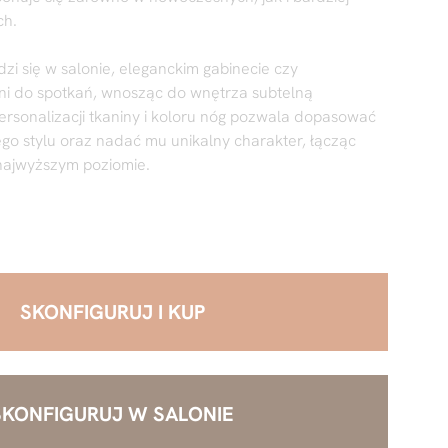
ch.
zi się w salonie, eleganckim gabinecie czy
eni do spotkań, wnosząc do wnętrza subtelną
ersonalizacji tkaniny i koloru nóg pozwala dopasować
o stylu oraz nadać mu unikalny charakter, łącząc
najwyższym poziomie.
SKONFIGURUJ I KUP
SKONFIGURUJ W SALONIE