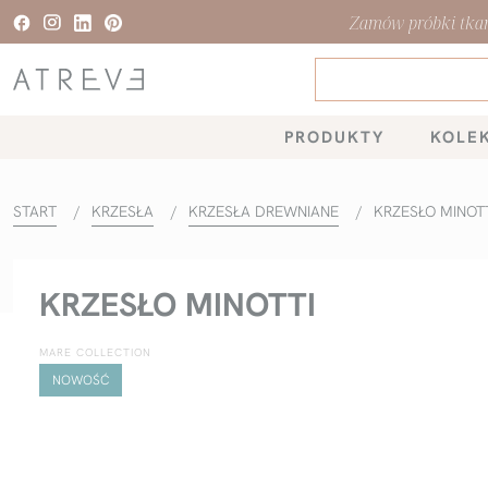
Zamów próbki tkani
PRODUKTY
KOLE
START
/
KRZESŁA
/
KRZESŁA DREWNIANE
/
KRZESŁO MINOT
KRZESŁO MINOTTI
MARE COLLECTION
NOWOŚĆ