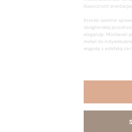
klasycznych aranżacja
Krzesło świetnie sprawd
designerskiej przestrz
elegancję. Możliwość p
mebel do indywidualneg
wygodę z estetyką na 