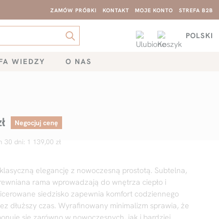
ZAMÓW PRÓBKI
KONTAKT
MOJE KONTO
STREFA B2B
POLSKI
FA WIEDZY
O NAS
zł
Negocjuj cenę
h 30 dni:
1 139,00
zł
klasyczną elegancję z nowoczesną prostotą. Subtelna,
drewniana rama wprowadzają do wnętrza ciepło i
apicerowane siedzisko zapewnia komfort codziennego
ez dłuższy czas. Wyrafinowany minimalizm sprawia, że
nuje się zarówno w nowoczesnych, jak i bardziej