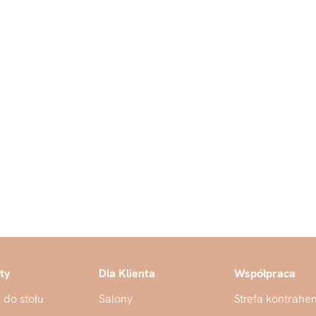
 12 KRZESEŁ MERCY TWIST RÓŻNE KOLORY NOW
ty
Dla Klienta
Współpraca
 do stołu
Salony
Strefa kontrahe