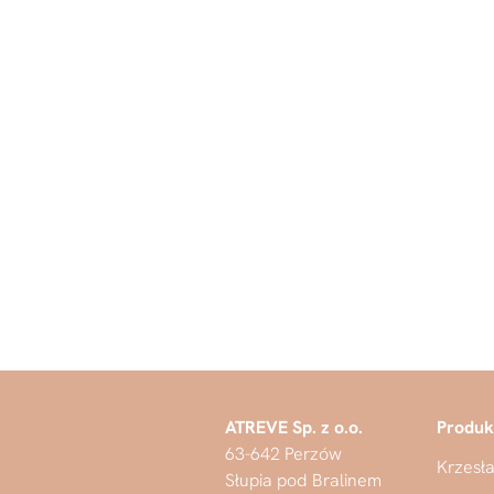
ZESTAW
od
ATREVE Sp. z o.o.
Produk
63-642 Perzów
Krzesła
Słupia pod Bralinem