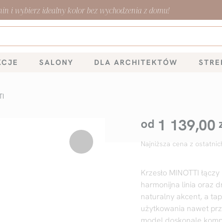
n i wybierz idealny kolor bez wychodzenia z domu!
KCJE
SALONY
DLA ARCHITEKTÓW
STRE
TI
1 139,00
od
Najniższa cena z ostatnic
Krzesło MINOTTI łączy 
harmonijna linia oraz 
naturalny akcent, a t
użytkowania nawet prz
model doskonale kompo