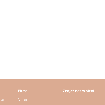
OCZESNE
8 040,00 zł
Firma
Znajdź nas w sieci
nta
O nas